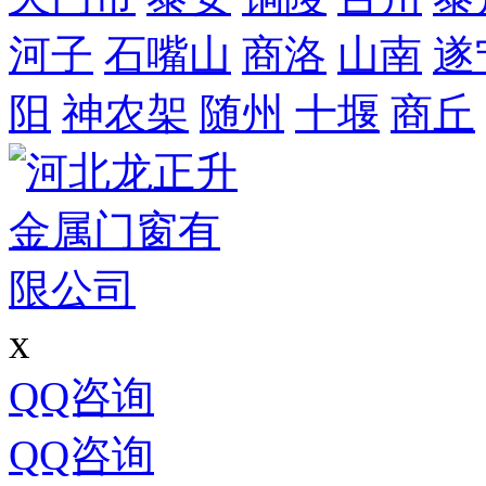
河子
石嘴山
商洛
山南
遂
阳
神农架
随州
十堰
商丘
x
QQ咨询
QQ咨询