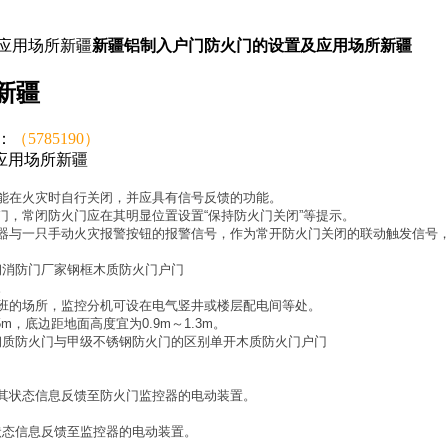
应用场所新疆
新疆铝制入户门防火门的设置及应用场所新疆
新疆
读：
（5785190）
应用场所新疆
能在火灾时自行关闭，并应具有信号反馈的功能。
门，常闭防火门应在其明显位置设置“保持防火门关闭”等提示。
器与一只手动火灾报警按钮的报警信号，作为常开防火门关闭的联动触发信号
钢消防门厂家钢框木质防火门户门
。
班的场所，监控分机可设在电气竖井或楼层配电间等处。
，底边距地面高度宜为0.9m～1.3m。
钢质防火门与甲级不锈钢防火门的区别单开木质防火门户门
其状态信息反馈至防火门监控器的电动装置。
状态信息反馈至监控器的电动装置。