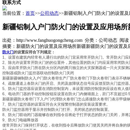
联系方式
当前位置：
首页
>>
公司动态
>>新疆铝制入户门防火门的设置及
新疆铝制入户门防火门的设置及应用场所
出处：http://www.fanghuogongcheng.com 分类：公司动态 阅
摘要：
新疆防火门的设置及应用场所新疆新疆防火门的设置及
防火门
的设置应符合下列规定：
1、设置在建筑内经常有人通行出的防火门宜采用常开防火门。常开防火门应
2、除允许设置常开防火门的的位置外，其他位置的防火门均应采用常闭防火
3、应由常开防火门所在防火分区内的两只独立的火灾探测器或一只火灾探测
控制器或防火门监控器联动控制防火门关闭
新疆新疆钢制防火入户门防火卷帘生产厂防火卷帘门下防火卷帘门表示不锈
4、疏散通道上各防火门的开启、关闭及故障状态信号应反馈至防火门监控器
5、防火门监控器应设置在消防控制室内，未设置消防控制室的应设在有人值
6、电动开门器的手动控制按钮应设置在防火门内侧墙面上，距门不宜超过0.5m
新疆新疆防火卷帘门下入户门代理防火卷帘门怎么搭接防火卷帘门表示甲级
7、防火门监控器的设置应符合火灾报警控制器的安装设置要求。
防火门监控器用于显示并控制防火门打开、关闭状态的控制装置。
8、防火门联动闭门器能够在收到指令后将处于打开状态的防火门关闭，并将
9、防火门电磁释放器
使常开防火门保持打开状态，在收到指令后释放防火门使其关闭并将自身的