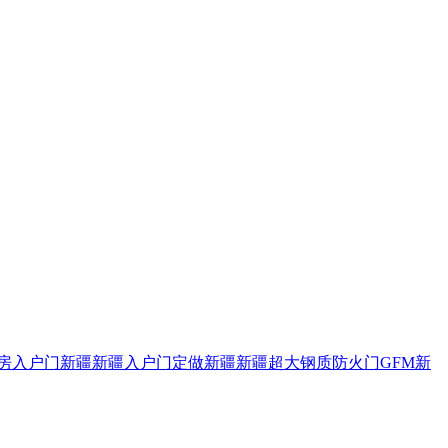
房入户门新疆
新疆入户门定做新疆
新疆超大钢质防火门GFM
新