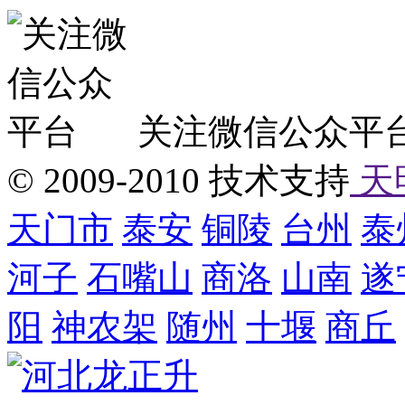
关注微信公众平
© 2009-2010 技术支持
天
天门市
泰安
铜陵
台州
泰
河子
石嘴山
商洛
山南
遂
阳
神农架
随州
十堰
商丘