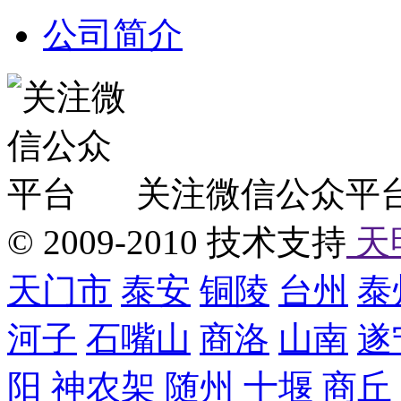
公司简介
关注微信公众平
© 2009-2010 技术支持
天
天门市
泰安
铜陵
台州
泰
河子
石嘴山
商洛
山南
遂
阳
神农架
随州
十堰
商丘