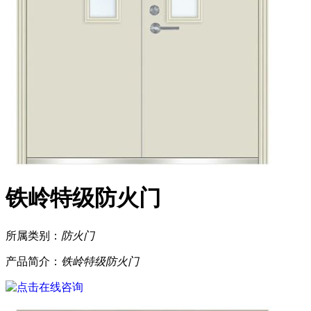
铁岭特级防火门
所属类别：
​防火门
产品简介：
铁岭特级防火门