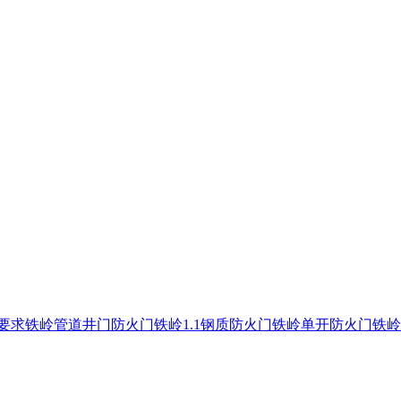
要求
铁岭管道井门防火门
铁岭1.1钢质防火门
铁岭单开防火门
铁岭