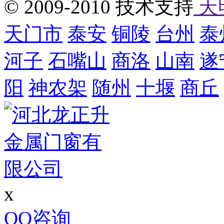
© 2009-2010 技术支持
天
天门市
泰安
铜陵
台州
泰
河子
石嘴山
商洛
山南
遂
阳
神农架
随州
十堰
商丘
x
QQ咨询